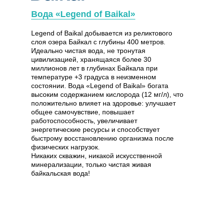
Вода «Legend of Baikal»
Legend of Baikal добывается из реликтового
слоя озера Байкал с глубины 400 метров.
Идеально чистая вода, не тронутая
цивилизацией, хранящаяся более 30
миллионов лет в глубинах Байкала при
температуре +3 градуса в неизменном
состоянии. Вода «Legend of Baikal» богата
высоким содержанием кислорода (12 мг/л), что
положительно влияет на здоровье: улучшает
общее самочувствие, повышает
работоспособность, увеличивает
энергетические ресурсы и способствует
быстрому восстановлению организма после
физических нагрузок.
Никаких скважин, никакой искусственной
минерализации, только чистая живая
байкальская вода!