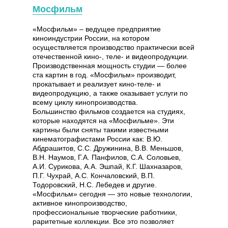
Мосфильм
«Мосфильм» – ведущее предприятие
киноиндустрии России, на котором
осуществляется производство практически всей
отечественной кино-, теле- и видеопродукции.
Производственная мощность студии — более
ста картин в год. «Мосфильм» производит,
прокатывает и реализует кино-теле- и
видеопродукцию, а также оказывает услуги по
всему циклу кинопроизводства.
Большинство фильмов создается на студиях,
которые находятся на «Мосфильме». Эти
картины были сняты такими известными
кинематографистами России как: В.Ю.
Абдрашитов, С.С. Дружинина, В.В. Меньшов,
В.Н. Наумов, Г.А. Панфилов, С.А. Соловьев,
А.И. Сурикова, А.А. Эшпай, К.Г. Шахназаров,
П.Г. Чухрай, А.С. Кончаловский, В.П.
Тодоровский, Н.С. Лебедев и другие.
«Мосфильм» сегодня — это новые технологии,
активное кинопроизводство,
профессиональные творческие работники,
раритетные коллекции. Все это позволяет